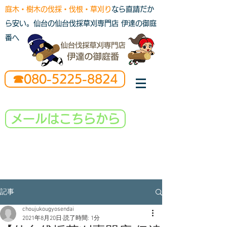
庭木・樹木の伐採・伐根・草刈り
なら直請だか
ら安い。仙台の仙台伐採草刈専門店 伊達の御庭
番へ
☎080-5225-8824
メールはこちらから
記事
choujukougyosendai
2021年8月20日
読了時間: 1分