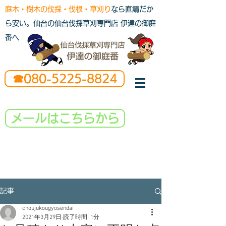
庭木・樹木の伐採・伐根・草刈り
なら直請だか
ら安い。仙台の仙台伐採草刈専門店 伊達の御庭
番へ
☎080-5225-8824
メールはこちらから
記事
choujukougyosendai
2021年3月29日
読了時間: 1分