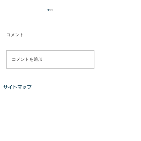
庭木・樹木の伐採・伐根
庭木・樹木の伐
から草刈りまで仙台から
から草刈りまで
どんな状況でも対応いた
どんな状況でも
コメント
庭木・樹木の伐採・伐根から
庭木・樹木の伐採
します。
します。
草刈りまで 仙台からどんな状
草刈りまで 仙台
況でも対応いたします。 直請
況でも対応いたし
で中間マージンがないから安
で中間マージンが
コメントを追加…
い。 庭木・樹木の伐採・草刈
い。 庭木・樹木
りは仙台伐採草刈専門店 伊達
りは仙台伐採草刈
の御庭番へご相談ください。
の御庭番へご相談
サイトマップ
住所：〒984-0825 宮城県仙
住所：〒984-082
台市若林区古城3-15-2...
台市若林区古城3-15-
ホーム
業務案内
料金​​​
ご利用の流れ
​​
お客様の声​