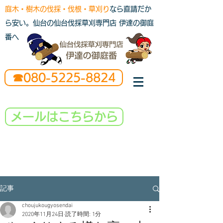
庭木・樹木の伐採・伐根・草刈り
なら直請だか
ら安い。仙台の仙台伐採草刈専門店 伊達の御庭
番へ
☎080-5225-8824
メールはこちらから
記事
choujukougyosendai
2020年11月24日
読了時間: 1分