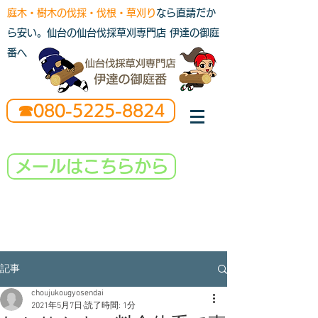
庭木・樹木の伐採・伐根・草刈り
なら直請だか
ら安い。仙台の仙台伐採草刈専門店 伊達の御庭
番へ
☎080-5225-8824
メールはこちらから
記事
choujukougyosendai
2021年5月7日
読了時間: 1分