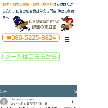
庭木・樹木の伐採・伐根・草刈り
なら直請だか
ら安い。仙台の仙台伐採草刈専門店 伊達の御庭
番へ
☎080-5225-8824
メールはこちらから
記事
choujukougyosendai
2021年6月17日
読了時間: 1分