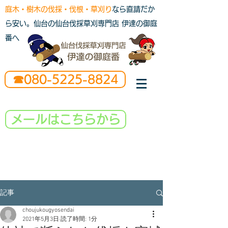
庭木・樹木の伐採・伐根・草刈り
なら直請だか
ら安い。仙台の仙台伐採草刈専門店 伊達の御庭
番へ
☎080-5225-8824
メールはこちらから
記事
choujukougyosendai
2021年5月3日
読了時間: 1分