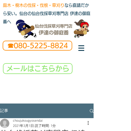
庭木・樹木の伐採・伐根・草刈り
なら直請だか
ら安い。仙台の仙台伐採草刈専門店 伊達の御庭
番へ
☎080-5225-8824
メールはこちらから
記事
choujukougyosendai
2021年3月1日
読了時間: 1分