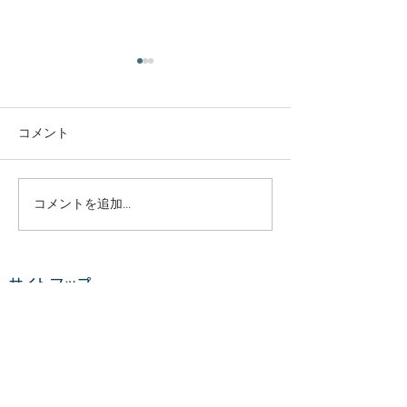
庭木・樹木の伐採・伐根
庭木・樹木の伐
から草刈りまで仙台から
から草刈りまで
どんな状況でも対応いた
どんな状況でも
コメント
庭木・樹木の伐採・伐根から
庭木・樹木の伐採
します。
します。
草刈りまで 仙台からどんな状
草刈りまで 仙台
況でも対応いたします。 直請
況でも対応いたし
で中間マージンがないから安
で中間マージンが
コメントを追加…
い。 庭木・樹木の伐採・草刈
い。 庭木・樹木
りは仙台伐採草刈専門店 伊達
りは仙台伐採草刈
の御庭番へご相談ください。
の御庭番へご相談
サイトマップ
住所：〒984-0825 宮城県仙
住所：〒984-082
台市若林区古城3-15-2...
台市若林区古城3-15-
ホーム
業務案内
料金​​​
ご利用の流れ