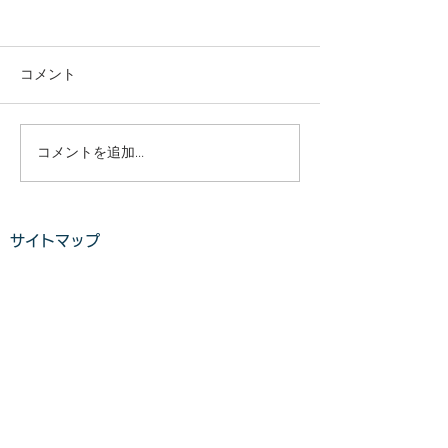
庭木・樹木の伐採・伐根
庭木・樹木の伐
から草刈りまで仙台から
から草刈りまで
どんな状況でも対応いた
どんな状況でも
コメント
庭木・樹木の伐採・伐根から
庭木・樹木の伐採
します。
します。
草刈りまで 仙台からどんな状
草刈りまで 仙台
況でも対応いたします。 直請
況でも対応いたし
で中間マージンがないから安
で中間マージンが
コメントを追加…
い。 庭木・樹木の伐採・草刈
い。 庭木・樹木
りは仙台伐採草刈専門店 伊達
りは仙台伐採草刈
の御庭番へご相談ください。
の御庭番へご相談
サイトマップ
住所：〒984-0825 宮城県仙
住所：〒984-082
台市若林区古城3-15-2...
台市若林区古城3-15-
ホーム
業務案内
料金​​​
ご利用の流れ
​​
お客様の声​
よくある質問