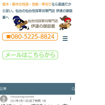
庭木・樹木の伐採・伐根・草刈り
なら直請だか
ら安い。仙台の仙台伐採草刈専門店 伊達の御庭
番へ
☎080-5225-8824
メールはこちらから
記事
choujukougyosendai
2021年3月11日
読了時間: 1分