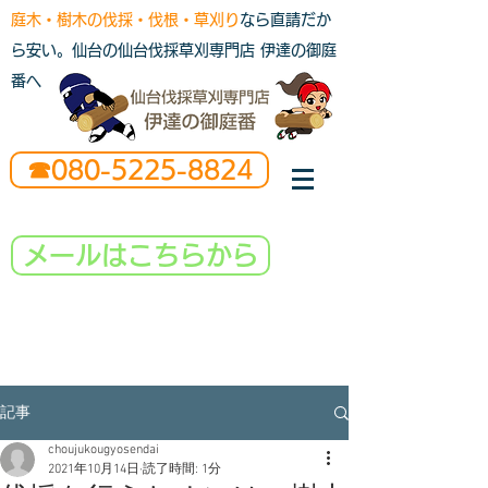
庭木・樹木の伐採・伐根・草刈り
なら直請だか
ら安い。仙台の仙台伐採草刈専門店 伊達の御庭
番へ
☎080-5225-8824
メールはこちらから
記事
choujukougyosendai
2021年10月14日
読了時間: 1分