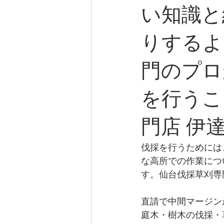
い知識と
りするよ
門のプロ
を行うこ
門店 伊
伐採を行うためには
な高所での作業につ
す。仙台伐採草刈専
直請で中間マージン
庭木・樹木の伐採・