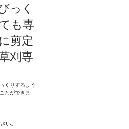
びっく
ても専
に剪定
草刈専
っくりするよう
ことができま
ださい。