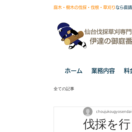
庭木・樹木の伐採・伐根・草刈り
なら直請
ホーム
業務内容
料
全ての記事
choujukougyosendai
伐採を行