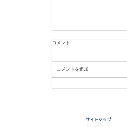
庭木・樹木の伐採・伐根から
コメント
草刈りまで仙台からどんな状
況でも対応いたします。
庭木・樹木の伐採・伐根から草刈
りまで 仙台からどんな状況でも
コメントを追加…
対応いたします。 直請で中間マ
ージンがないから安い。 庭木・
樹木の伐採・草刈りは仙台伐採草
刈専門店 伊達の御庭番へご相談
ください。 住所：〒984-0825 宮
城県仙台市若林区古城3-15-2...
サイトマップ