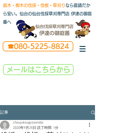
庭木・樹木の伐採・伐根・草刈り
なら直請だか
ら安い。仙台の仙台伐採草刈専門店 伊達の御庭
番へ
☎080-5225-8824
メールはこちらから
記事
choujukougyosendai
2020年9月25日
読了時間: 1分