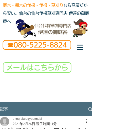
庭木・樹木の伐採・伐根・草刈り
なら直請だか
ら安い。仙台の仙台伐採草刈専門店 伊達の御庭
番へ
☎080-5225-8824
メールはこちらから
記事
choujukougyosendai
2021年2月26日
読了時間: 1分