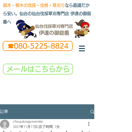
庭木・樹木の伐採・伐根・草刈り
なら直請だか
ら安い。仙台の仙台伐採草刈専門店 伊達の御庭
番へ
☎080-5225-8824
メールはこちらから
記事
choujukougyosendai
2021年11月17日
読了時間: 1分