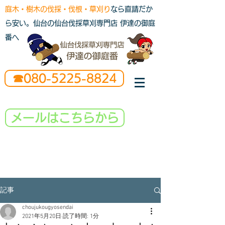
庭木・樹木の伐採・伐根・草刈り
なら直請だか
ら安い。仙台の仙台伐採草刈専門店 伊達の御庭
番へ
☎080-5225-8824
メールはこちらから
記事
choujukougyosendai
2021年5月20日
読了時間: 1分