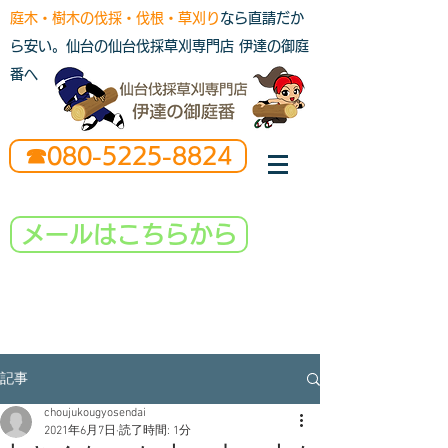
庭木・樹木の伐採・伐根・草刈り
なら直請だか
ら安い。仙台の仙台伐採草刈専門店 伊達の御庭
番へ
☎080-5225-8824
メールはこちらから
記事
choujukougyosendai
2021年6月7日
読了時間: 1分