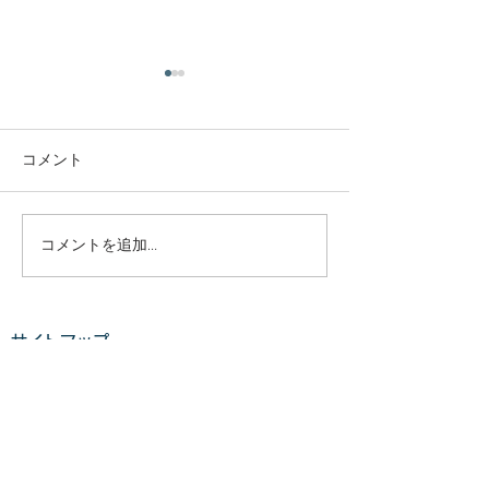
庭木・樹木の伐採・伐根
庭木・樹木の伐
から草刈りまで仙台から
から草刈りまで
どんな状況でも対応いた
どんな状況でも
コメント
庭木・樹木の伐採・伐根から
庭木・樹木の伐採
します。
します。
草刈りまで 仙台からどんな状
草刈りまで 仙台
況でも対応いたします。 直請
況でも対応いたし
で中間マージンがないから安
で中間マージンが
コメントを追加…
い。 庭木・樹木の伐採・草刈
い。 庭木・樹木
りは仙台伐採草刈専門店 伊達
りは仙台伐採草刈
の御庭番へご相談ください。
の御庭番へご相談
サイトマップ
住所：〒984-0825 宮城県仙
住所：〒984-082
台市若林区古城3-15-2...
台市若林区古城3-15-
ホーム
業務案内
料金​​​
ご利用の流れ