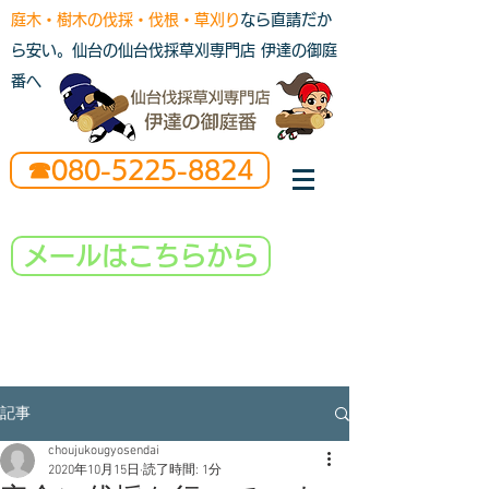
庭木・樹木の伐採・伐根・草刈り
なら直請だか
ら安い。仙台の仙台伐採草刈専門店 伊達の御庭
番へ
☎080-5225-8824
メールはこちらから
記事
choujukougyosendai
2020年10月15日
読了時間: 1分