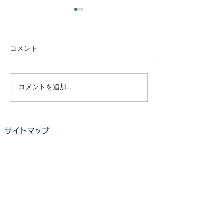
庭木・樹木の伐採・伐根
庭木・樹木の伐
から草刈りまで仙台から
から草刈りまで
どんな状況でも対応いた
どんな状況でも
コメント
庭木・樹木の伐採・伐根から
庭木・樹木の伐採
します。
します。
草刈りまで 仙台からどんな状
草刈りまで 仙台
況でも対応いたします。 直請
況でも対応いたし
で中間マージンがないから安
で中間マージンが
コメントを追加…
い。 庭木・樹木の伐採・草刈
い。 庭木・樹木
りは仙台伐採草刈専門店 伊達
りは仙台伐採草刈
の御庭番へご相談ください。
の御庭番へご相談
サイトマップ
住所：〒984-0825 宮城県仙
住所：〒984-082
台市若林区古城3-15-2...
台市若林区古城3-15-
ホーム
業務案内
料金​​​
ご利用の流れ
​​
お客様の声​
よくある質問