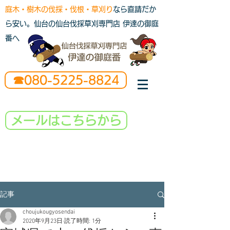
庭木・樹木の伐採・伐根・草刈り
なら直請だか
ら安い。仙台の仙台伐採草刈専門店 伊達の御庭
番へ
☎080-5225-8824
メールはこちらから
記事
choujukougyosendai
2020年9月23日
読了時間: 1分