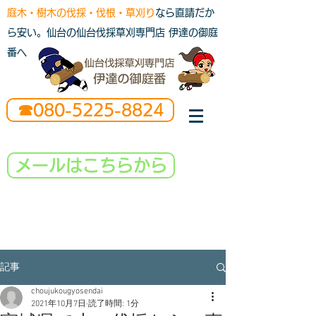
庭木・樹木の伐採・伐根・草刈り
なら直請だか
ら安い。仙台の仙台伐採草刈専門店 伊達の御庭
番へ
☎080-5225-8824
メールはこちらから
記事
choujukougyosendai
2021年10月7日
読了時間: 1分