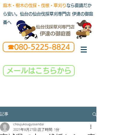
庭木・樹木の伐採・伐根・草刈り
なら直請だか
ら安い。仙台の仙台伐採草刈専門店 伊達の御庭
番へ
☎080-5225-8824
メールはこちらから
記事
choujukougyosendai
2021年8月27日
読了時間: 1分