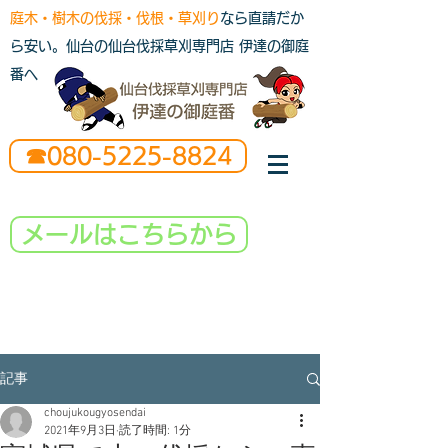
庭木・樹木の伐採・伐根・草刈り
なら直請だか
ら安い。仙台の仙台伐採草刈専門店 伊達の御庭
番へ
☎080-5225-8824
メールはこちらから
記事
choujukougyosendai
2021年9月3日
読了時間: 1分