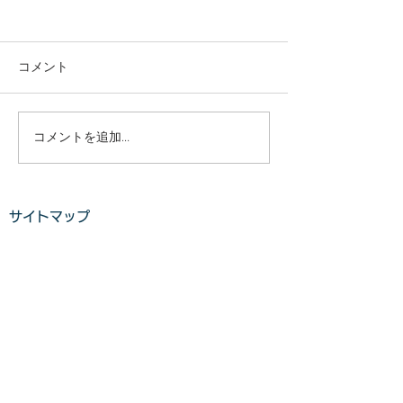
庭木・樹木の伐採・伐根
庭木・樹木の伐
から草刈りまで仙台から
から草刈りまで
どんな状況でも対応いた
どんな状況でも
コメント
庭木・樹木の伐採・伐根から
庭木・樹木の伐採
します。
します。
草刈りまで 仙台からどんな状
草刈りまで 仙台
況でも対応いたします。 直請
況でも対応いたし
で中間マージンがないから安
で中間マージンが
コメントを追加…
い。 庭木・樹木の伐採・草刈
い。 庭木・樹木
りは仙台伐採草刈専門店 伊達
りは仙台伐採草刈
の御庭番へご相談ください。
の御庭番へご相談
サイトマップ
住所：〒984-0825 宮城県仙
住所：〒984-082
台市若林区古城3-15-2...
台市若林区古城3-15-
ホーム
業務案内
料金​​​
ご利用の流れ
​​
お客様の声​
よくある質問