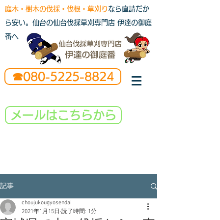
庭木・樹木の伐採・伐根・草刈り
なら直請だか
ら安い。仙台の仙台伐採草刈専門店 伊達の御庭
番へ
☎080-5225-8824
メールはこちらから
記事
choujukougyosendai
2021年1月15日
読了時間: 1分