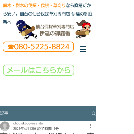
庭木・樹木の伐採・伐根・草刈り
なら直請だか
ら安い。仙台の仙台伐採草刈専門店 伊達の御庭
番へ
☎080-5225-8824
メールはこちらから
記事
choujukougyosendai
2021年4月13日
読了時間: 1分