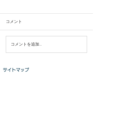
庭木・樹木の伐採・伐根
庭木・樹木の伐
から草刈りまで仙台から
から草刈りまで
どんな状況でも対応いた
どんな状況でも
コメント
庭木・樹木の伐採・伐根から
庭木・樹木の伐採
します。
します。
草刈りまで 仙台からどんな状
草刈りまで 仙台
況でも対応いたします。 直請
況でも対応いたし
で中間マージンがないから安
で中間マージンが
コメントを追加…
い。 庭木・樹木の伐採・草刈
い。 庭木・樹木
りは仙台伐採草刈専門店 伊達
りは仙台伐採草刈
の御庭番へご相談ください。
の御庭番へご相談
サイトマップ
住所：〒984-0825 宮城県仙
住所：〒984-082
台市若林区古城3-15-2...
台市若林区古城3-15-
ホーム
業務案内
料金​​​
ご利用の流れ
​​
お客様の声​
よくある質問