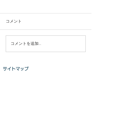
庭木・樹木の伐採・伐根
庭木・樹木の伐
から草刈りまで仙台から
から草刈りまで
どんな状況でも対応いた
どんな状況でも
コメント
庭木・樹木の伐採・伐根から
庭木・樹木の伐採
します。
します。
草刈りまで 仙台からどんな状
草刈りまで 仙台
況でも対応いたします。 直請
況でも対応いたし
で中間マージンがないから安
で中間マージンが
コメントを追加…
い。 庭木・樹木の伐採・草刈
い。 庭木・樹木
りは仙台伐採草刈専門店 伊達
りは仙台伐採草刈
の御庭番へご相談ください。
の御庭番へご相談
サイトマップ
住所：〒984-0825 宮城県仙
住所：〒984-082
台市若林区古城3-15-2...
台市若林区古城3-15-
ホーム
業務案内
料金​​​
ご利用の流れ
​​
お客様の声​
よくある質問