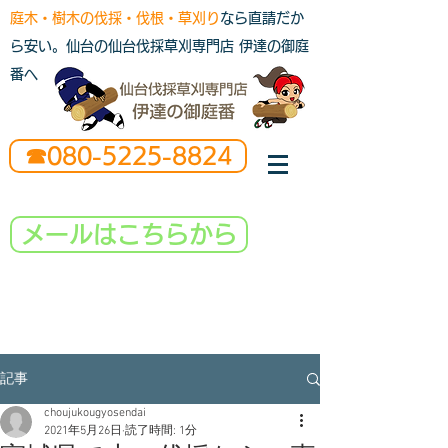
庭木・樹木の伐採・伐根・草刈り
なら直請だか
ら安い。仙台の仙台伐採草刈専門店 伊達の御庭
番へ
☎080-5225-8824
メールはこちらから
記事
choujukougyosendai
2021年5月26日
読了時間: 1分