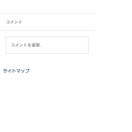
庭木・樹木の伐採・伐根
庭木・樹木の伐
から草刈りまで仙台から
から草刈りまで
どんな状況でも対応いた
どんな状況でも
コメント
庭木・樹木の伐採・伐根から
庭木・樹木の伐採
します。
します。
草刈りまで 仙台からどんな状
草刈りまで 仙台
況でも対応いたします。 直請
況でも対応いたし
で中間マージンがないから安
で中間マージンが
コメントを追加…
い。 庭木・樹木の伐採・草刈
い。 庭木・樹木
りは仙台伐採草刈専門店 伊達
りは仙台伐採草刈
の御庭番へご相談ください。
の御庭番へご相談
サイトマップ
住所：〒984-0825 宮城県仙
住所：〒984-082
台市若林区古城3-15-2...
台市若林区古城3-15-
ホーム
業務案内
料金​​​
ご利用の流れ
​​
お客様の声​
よくある質問