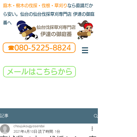
庭木・樹木の伐採・伐根・草刈り
なら直請だか
ら安い。仙台の仙台伐採草刈専門店 伊達の御庭
番へ
☎080-5225-8824
メールはこちらから
記事
choujukougyosendai
2021年6月10日
読了時間: 1分