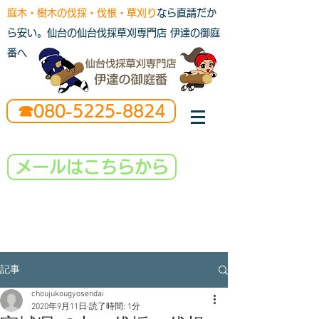
庭木・樹木の伐採・伐根・草刈り
なら直請だか
ら安い。仙台の仙台伐採草刈専門店 伊達の御庭
番へ
☎080-5225-8824
メールはこちらから
記事
choujukougyosendai
2020年9月11日
読了時間: 1分