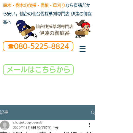
庭木・樹木の伐採・伐根・草刈り
なら直請だか
ら安い。仙台の仙台伐採草刈専門店 伊達の御庭
番へ
☎080-5225-8824
メールはこちらから
記事
choujukougyosendai
2020年11月5日
読了時間: 1分