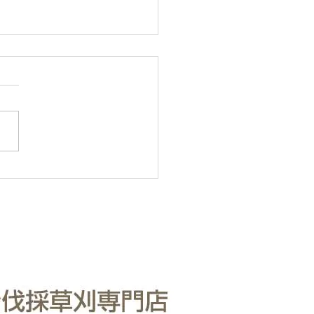
・樹木の伐採・伐根から
りまで仙台からどんな状
も対応いたします。
・樹木の伐採・伐根から草刈
で 仙台からどんな状況でも
いたします。 直請で中間マ
ンがないから安い。 庭木・
の伐採・草刈りは仙台伐採草
門店 伊達の御庭番へご相談
い。 住所：〒984-0825 宮
台市若林区古城3-15-2...