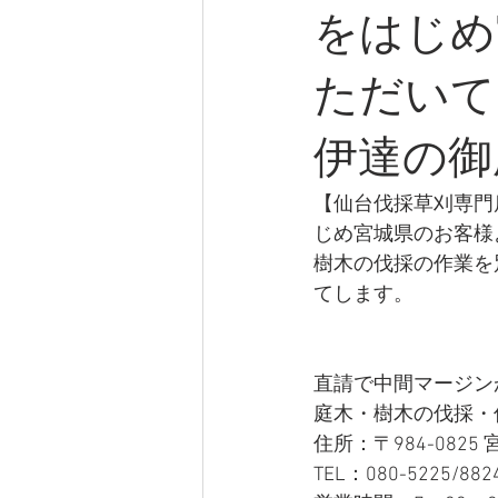
をはじめ
ただいて
伊達の御
【仙台伐採草刈専門
じめ宮城県のお客様
樹木の伐採の作業を
てします。
直請で中間マージン
庭木・樹木の伐採・
住所：〒984-0825
TEL：080-5225/882