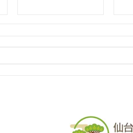
庭木・樹木の伐採・伐根から
庭木
草刈りまで仙台からどんな状
草刈
況でも対応いたします。
況で
庭木・樹木の伐採・伐根から草刈
庭木
りまで 仙台からどんな状況でも
りま
対応いたします。 直請で中間マ
対応
ージンがないから安い。 庭木・
ージ
樹木の伐採・草刈りは仙台伐採草
樹木
刈専門店 伊達の御庭番へご相談
刈専
ください。 住所：〒984-0825 宮
くださ
城県仙台市若林区古城3-15-2...
城県仙