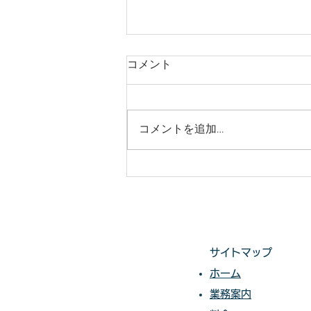
庭木・樹木の伐採・伐根から
コメント
草刈りまで仙台からどんな状
況でも対応いたします。
庭木・樹木の伐採・伐根から草刈
りまで 仙台からどんな状況でも
コメントを追加…
対応いたします。 直請で中間マ
ージンがないから安い。 庭木・
樹木の伐採・草刈りは仙台伐採草
刈専門店 伊達の御庭番へご相談
ください。 住所：〒984-0825 宮
城県仙台市若林区古城3-15-2...
サイトマップ
ホーム
業務案内