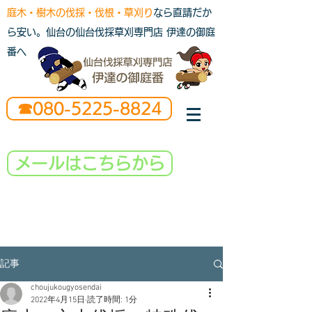
庭木・樹木の伐採・伐根・草刈り
なら直請だか
ら安い。仙台の仙台伐採草刈専門店 伊達の御庭
番へ
☎080-5225-8824
メールはこちらから
記事
choujukougyosendai
2022年4月15日
読了時間: 1分