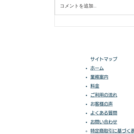
りまで 仙台からどんな状況でも
コメントを追加…
対応いたします。 直請で中間マ
ージンがないから安い。 庭木・
樹木の伐採・草刈りは仙台伐採草
刈専門店 伊達の御庭番へご相談
ください。 住所：〒984-0825 宮
城県仙台市若林区古城3-15-2...
サイトマップ
ホーム
業務案内
料金​​​
ご利用の流れ
​​
お客様の声​
よくある質問
お問い合わせ
特定商取引に基づく