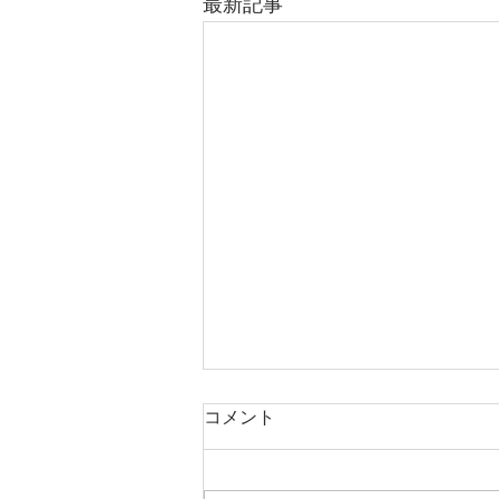
最新記事
庭木・樹木の伐採・伐根から
コメント
草刈りまで仙台からどんな状
況でも対応いたします。
庭木・樹木の伐採・伐根から草刈