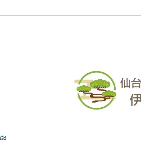
りまで 仙台からどんな状況でも
りま
対応いたします。 直請で中間マ
対応
ージンがないから安い。 庭木・
ージ
樹木の伐採・草刈りは仙台伐採草
樹木
刈専門店 伊達の御庭番へご相談
刈専
ください。 住所：〒984-0825 宮
くださ
城県仙台市若林区古城3-15-2...
城県仙
表記