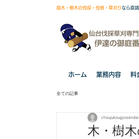
庭木・樹木の伐採・伐根・草刈り
なら直請
ホーム
業務内容
料
全ての記事
choujukougyosendai
木・樹木