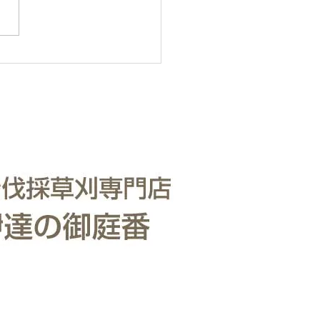
で 仙台からどんな状況でも
いたします。 直請で中間マ
ンがないから安い。 庭木・
の伐採・草刈りは仙台伐採草
門店 伊達の御庭番へご相談
い。 住所：〒984-0825 宮
台市若林区古城3-15-2...