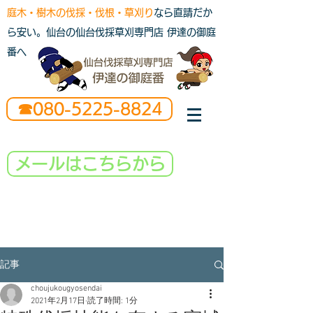
庭木・樹木の伐採・伐根・草刈り
なら直請だか
ら安い。仙台の仙台伐採草刈専門店 伊達の御庭
番へ
☎080-5225-8824
メールはこちらから
記事
choujukougyosendai
2021年2月17日
読了時間: 1分