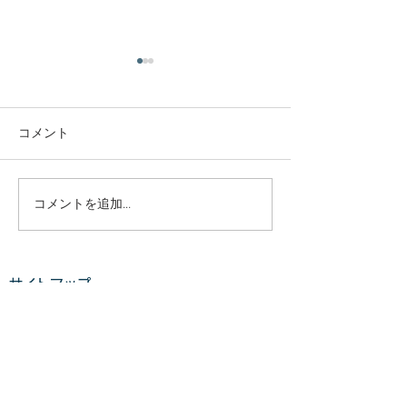
庭木・樹木の伐採・伐根
庭木・樹木の伐
から草刈りまで仙台から
から草刈りまで
どんな状況でも対応いた
どんな状況でも
コメント
庭木・樹木の伐採・伐根から
庭木・樹木の伐採
します。
します。
草刈りまで 仙台からどんな状
草刈りまで 仙台
況でも対応いたします。 直請
況でも対応いたし
で中間マージンがないから安
で中間マージンが
コメントを追加…
い。 庭木・樹木の伐採・草刈
い。 庭木・樹木
りは仙台伐採草刈専門店 伊達
りは仙台伐採草刈
の御庭番へご相談ください。
の御庭番へご相談
サイトマップ
住所：〒984-0825 宮城県仙
住所：〒984-082
台市若林区古城3-15-2...
台市若林区古城3-15-
ホーム
業務案内
料金​​​
ご利用の流れ