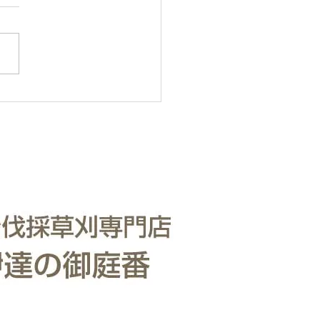
も対応いたします。
・樹木の伐採・伐根から草刈
で 仙台からどんな状況でも
いたします。 直請で中間マ
ンがないから安い。 庭木・
の伐採・草刈りは仙台伐採草
門店 伊達の御庭番へご相談
い。 住所：〒984-0825 宮
台市若林区古城3-15-2...