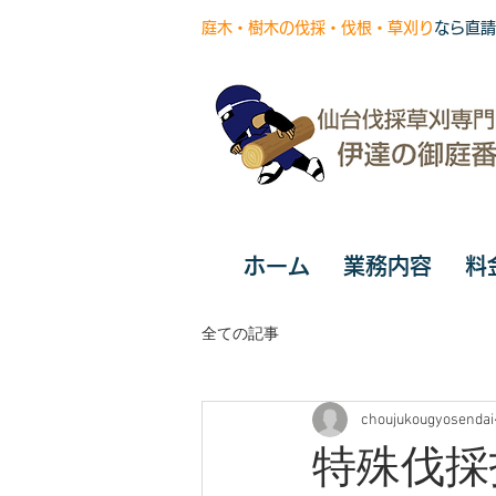
庭木・樹木の伐採・伐根・草刈り
なら直請
ホーム
業務内容
料
全ての記事
choujukougyosendai
特殊伐採