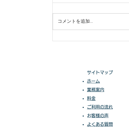
況でも対応いたします。
庭木・樹木の伐採・伐根から草刈
りまで 仙台からどんな状況でも
コメントを追加…
対応いたします。 直請で中間マ
ージンがないから安い。 庭木・
樹木の伐採・草刈りは仙台伐採草
刈専門店 伊達の御庭番へご相談
ください。 住所：〒984-0825 宮
城県仙台市若林区古城3-15-2...
サイトマップ
ホーム
業務案内
料金​​​
ご利用の流れ
​​
お客様の声​
よくある質問