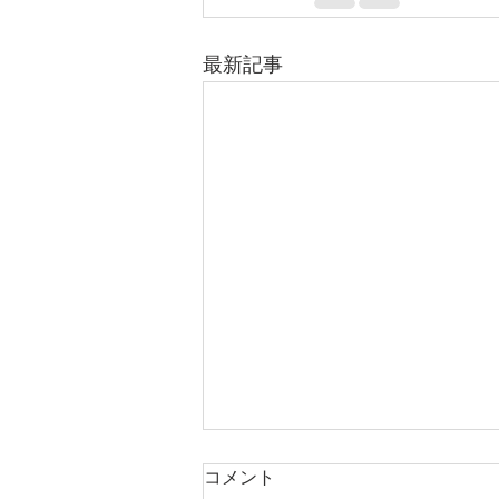
最新記事
庭木・樹木の伐採・伐根から
コメント
草刈りまで仙台からどんな状