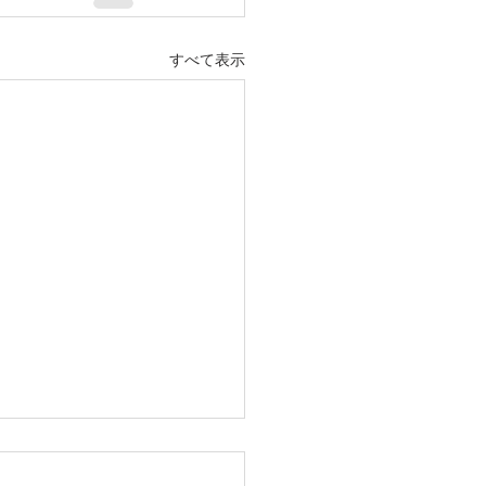
すべて表示
・樹木の伐採・伐根から
りまで仙台からどんな状