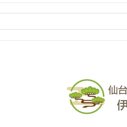
況でも対応いたします。
況で
庭木・樹木の伐採・伐根から草刈
庭木
りまで 仙台からどんな状況でも
りま
対応いたします。 直請で中間マ
対応
ージンがないから安い。 庭木・
ージ
樹木の伐採・草刈りは仙台伐採草
樹木
刈専門店 伊達の御庭番へご相談
刈専
ください。 住所：〒984-0825 宮
くださ
城県仙台市若林区古城3-15-2...
城県仙