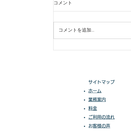
庭木・樹木の伐採・伐根から
コメント
草刈りまで仙台からどんな状
況でも対応いたします。
庭木・樹木の伐採・伐根から草刈
りまで 仙台からどんな状況でも
コメントを追加…
対応いたします。 直請で中間マ
ージンがないから安い。 庭木・
樹木の伐採・草刈りは仙台伐採草
刈専門店 伊達の御庭番へご相談
ください。 住所：〒984-0825 宮
城県仙台市若林区古城3-15-2...
サイトマップ
ホーム
業務案内
料金​​​
ご利用の流れ
​​
お客様の声​