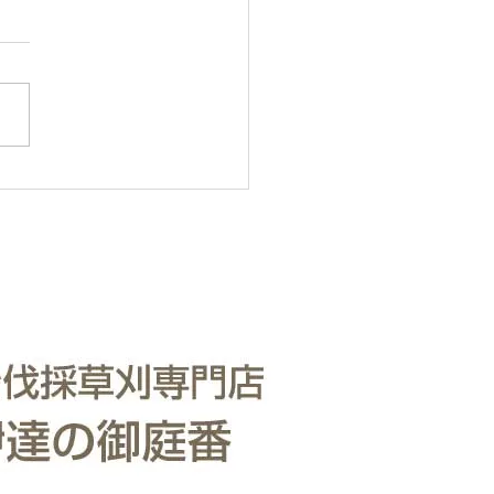
・樹木の伐採・伐根から
りまで仙台からどんな状
も対応いたします。
・樹木の伐採・伐根から草刈
で 仙台からどんな状況でも
いたします。 直請で中間マ
ンがないから安い。 庭木・
の伐採・草刈りは仙台伐採草
門店 伊達の御庭番へご相談
い。 住所：〒984-0825 宮
台市若林区古城3-15-2...