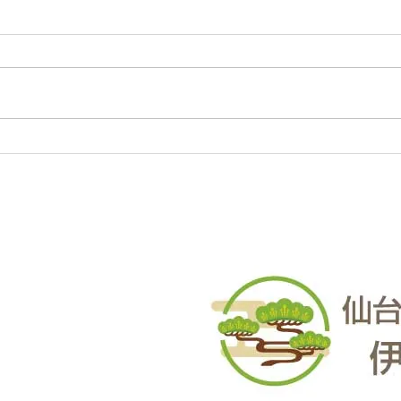
庭木・樹木の伐採・伐根から
庭木
草刈りまで仙台からどんな状
草刈
況でも対応いたします。
況で
庭木・樹木の伐採・伐根から草刈
庭木
りまで 仙台からどんな状況でも
りま
対応いたします。 直請で中間マ
対応
ージンがないから安い。 庭木・
ージ
樹木の伐採・草刈りは仙台伐採草
樹木
刈専門店 伊達の御庭番へご相談
刈専
ください。 住所：〒984-0825 宮
くださ
城県仙台市若林区古城3-15-2...
城県仙