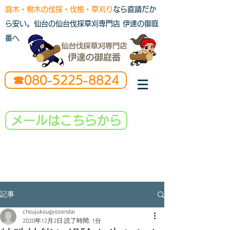
庭木・樹木の伐採・伐根・草刈り
なら直請だか
ら安い。仙台の仙台伐採草刈専門店 伊達の御庭
番へ
☎080-5225-8824
メールはこちらから
記事
choujukougyosendai
2020年12月2日
読了時間: 1分