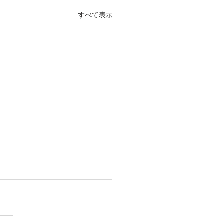
すべて表示
・樹木の伐採・伐根から
りまで仙台からどんな状
も対応いたします。