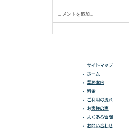
庭木・樹木の伐採・伐根から草刈
りまで 仙台からどんな状況でも
コメントを追加…
対応いたします。 直請で中間マ
ージンがないから安い。 庭木・
樹木の伐採・草刈りは仙台伐採草
刈専門店 伊達の御庭番へご相談
ください。 住所：〒984-0825 宮
城県仙台市若林区古城3-15-2...
サイトマップ
ホーム
業務案内
料金​​​
ご利用の流れ
​​
お客様の声​
よくある質問
お問い合わせ