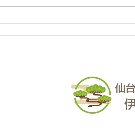
庭木・樹木の伐採・伐根から草刈
庭木
りまで 仙台からどんな状況でも
りま
対応いたします。 直請で中間マ
対応
ージンがないから安い。 庭木・
ージ
樹木の伐採・草刈りは仙台伐採草
樹木
刈専門店 伊達の御庭番へご相談
刈専
ください。 住所：〒984-0825 宮
くださ
城県仙台市若林区古城3-15-2...
城県仙