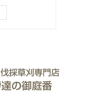
・樹木の伐採・伐根から草刈
で 仙台からどんな状況でも
いたします。 直請で中間マ
ンがないから安い。 庭木・
の伐採・草刈りは仙台伐採草
門店 伊達の御庭番へご相談
い。 住所：〒984-0825 宮
台市若林区古城3-15-2...