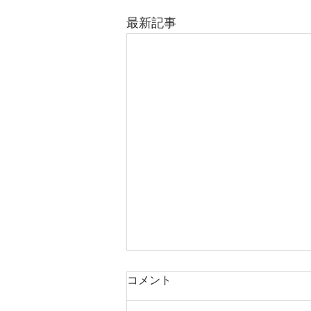
最新記事
庭木・樹木の伐採・伐根から
コメント
草刈りまで仙台からどんな状
況でも対応いたします。