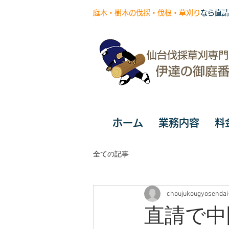
庭木・樹木の伐採・伐根・草刈り
なら直請
ホーム
業務内容
料
全ての記事
choujukougyosendai
直請で中