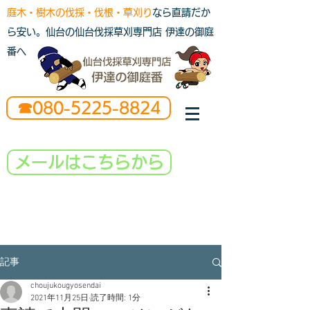
庭木・樹木の伐採・伐根・草刈り
なら直請だか
ら安い。仙台の仙台伐採草刈専門店 伊達の御庭
番へ
☎080-5225-8824
メールはこちらから
記事
choujukougyosendai
2021年11月25日
読了時間: 1分