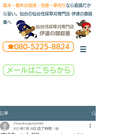
庭木・樹木の伐採・伐根・草刈り
なら直請だか
ら安い。仙台の仙台伐採草刈専門店 伊達の御庭
番へ
☎080-5225-8824
メールはこちらから
記事
choujukougyosendai
2021年7月18日
読了時間: 1分