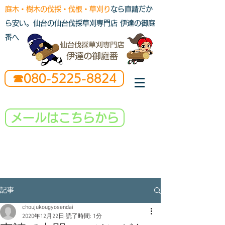
庭木・樹木の伐採・伐根・草刈り
なら直請だか
ら安い。仙台の仙台伐採草刈専門店 伊達の御庭
番へ
☎080-5225-8824
メールはこちらから
記事
choujukougyosendai
2020年12月22日
読了時間: 1分