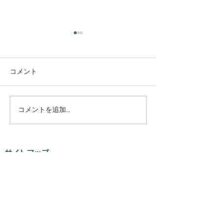
庭木・樹木の伐採・伐根
庭木・樹木の伐
から草刈りまで仙台から
から草刈りまで
どんな状況でも対応いた
どんな状況でも
コメント
庭木・樹木の伐採・伐根から
庭木・樹木の伐採
します。
します。
草刈りまで 仙台からどんな状
草刈りまで 仙台
況でも対応いたします。 直請
況でも対応いたし
で中間マージンがないから安
で中間マージンが
コメントを追加…
い。 庭木・樹木の伐採・草刈
い。 庭木・樹木
りは仙台伐採草刈専門店 伊達
りは仙台伐採草刈
の御庭番へご相談ください。
の御庭番へご相談
サイトマップ
住所：〒984-0825 宮城県仙
住所：〒984-082
台市若林区古城3-15-2...
台市若林区古城3-15-
ホーム
業務案内
料金​​​
ご利用の流れ