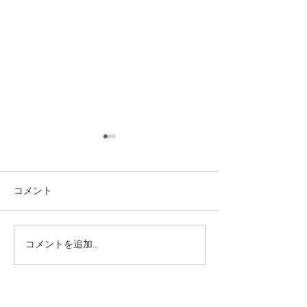
庭木・樹木の伐採・伐根
庭木・樹木の伐
から草刈りまで仙台から
から草刈りまで
どんな状況でも対応いた
どんな状況でも
コメント
庭木・樹木の伐採・伐根から
庭木・樹木の伐採
します。
します。
草刈りまで 仙台からどんな状
草刈りまで 仙台
況でも対応いたします。 直請
況でも対応いたし
で中間マージンがないから安
で中間マージンが
コメントを追加…
い。 庭木・樹木の伐採・草刈
い。 庭木・樹木
りは仙台伐採草刈専門店 伊達
りは仙台伐採草刈
の御庭番へご相談ください。
の御庭番へご相談
サイトマップ