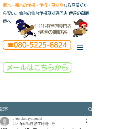
庭木・樹木の伐採・伐根・草刈り
なら直請だか
ら安い。仙台の仙台伐採草刈専門店 伊達の御庭
番へ
☎080-5225-8824
メールはこちらから
記事
choujukougyosendai
2021年5月6日
読了時間: 1分