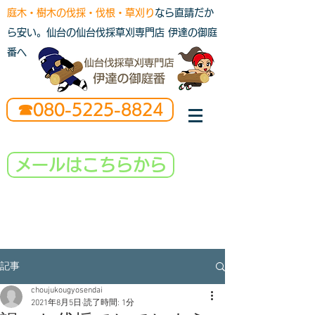
庭木・樹木の伐採・伐根・草刈り
なら直請だか
ら安い。仙台の仙台伐採草刈専門店 伊達の御庭
番へ
☎080-5225-8824
メールはこちらから
記事
choujukougyosendai
2021年8月5日
読了時間: 1分