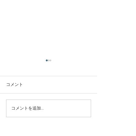
庭木・樹木の伐採・伐根
庭木・樹木の伐
から草刈りまで仙台から
から草刈りまで
どんな状況でも対応いた
どんな状況でも
コメント
庭木・樹木の伐採・伐根から
庭木・樹木の伐採
します。
します。
草刈りまで 仙台からどんな状
草刈りまで 仙台
況でも対応いたします。 直請
況でも対応いたし
で中間マージンがないから安
で中間マージンが
コメントを追加…
い。 庭木・樹木の伐採・草刈
い。 庭木・樹木
りは仙台伐採草刈専門店 伊達
りは仙台伐採草刈
の御庭番へご相談ください。
の御庭番へご相談
サイトマップ