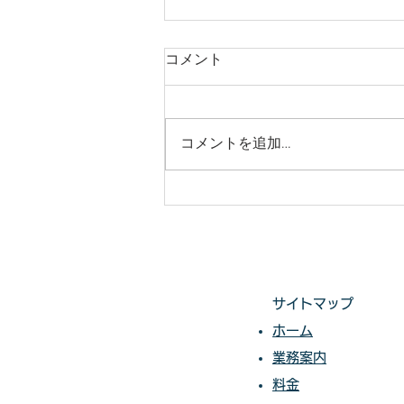
庭木・樹木の伐採・伐根から
コメント
草刈りまで仙台からどんな状
況でも対応いたします。
庭木・樹木の伐採・伐根から草刈
りまで 仙台からどんな状況でも
コメントを追加…
対応いたします。 直請で中間マ
ージンがないから安い。 庭木・
樹木の伐採・草刈りは仙台伐採草
刈専門店 伊達の御庭番へご相談
ください。 住所：〒984-0825 宮
城県仙台市若林区古城3-15-2...
サイトマップ
ホーム
業務案内
料金​​​