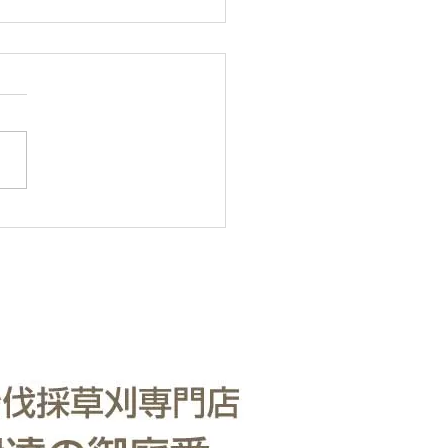
・樹木の伐採・伐根から
りまで仙台からどんな状
も対応いたします。
・樹木の伐採・伐根から草刈
で 仙台からどんな状況でも
いたします。 直請で中間マ
ンがないから安い。 庭木・
の伐採・草刈りは仙台伐採草
門店 伊達の御庭番へご相談
い。 住所：〒984-0825 宮
台市若林区古城3-15-2...