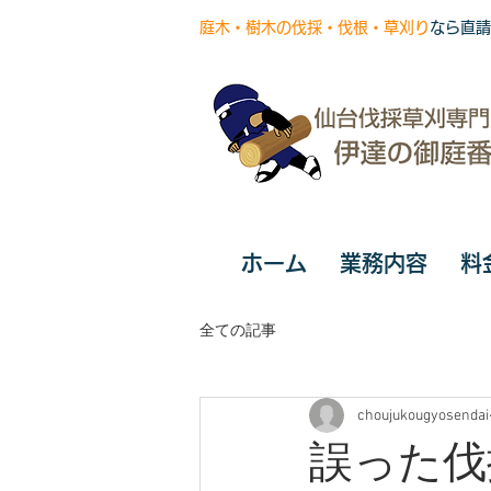
庭木・樹木の伐採・伐根・草刈り
なら直請
ホーム
業務内容
料
全ての記事
choujukougyosendai
誤った伐