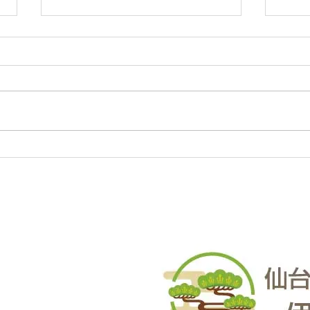
庭木・樹木の伐採・伐根から
庭木
草刈りまで仙台からどんな状
草刈
況でも対応いたします。
況で
庭木・樹木の伐採・伐根から草刈
庭木
りまで 仙台からどんな状況でも
りま
対応いたします。 直請で中間マ
対応
ージンがないから安い。 庭木・
ージ
樹木の伐採・草刈りは仙台伐採草
樹木
刈専門店 伊達の御庭番へご相談
刈専
ください。 住所：〒984-0825 宮
くださ
城県仙台市若林区古城3-15-2...
城県仙