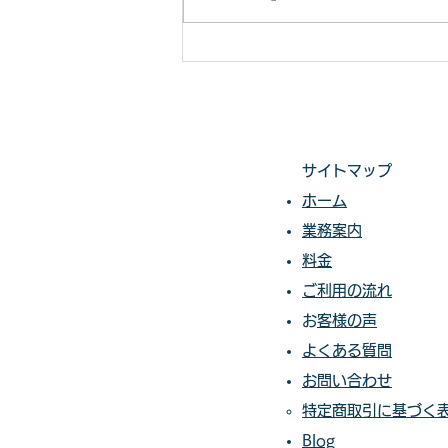
対応いたします。 直請で中間マ
ージンがないから安い。 庭木・
樹木の伐採・草刈りは仙台伐採草
刈専門店 伊達の御庭番へご相談
ください。 住所：〒984-0825 宮
城県仙台市若林区古城3-15-2...
サイトマップ
ホーム
業務案内
料金​​​
ご利用の流れ
​​
お客様の声​
よくある質問
お問い合わせ
特定商取引に基づく
Blog