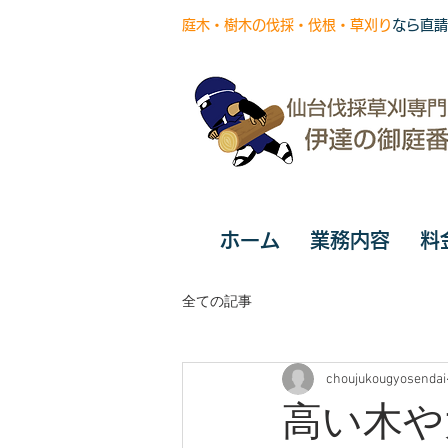
庭木・樹木の伐採・伐根・草刈り
なら直請
ホーム
業務内容
料
全ての記事
choujukougyosendai
高い木や