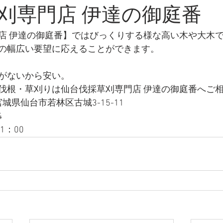
刈専門店 伊達の御庭番
店 伊達の御庭番】ではびっくりする様な高い木や大木
の幅広い要望に応えることができます。
がないから安い。
伐根・草刈りは仙台伐採草刈専門店 伊達の御庭番へご
 宮城県仙台市若林区古城3-15-11
4
1：00