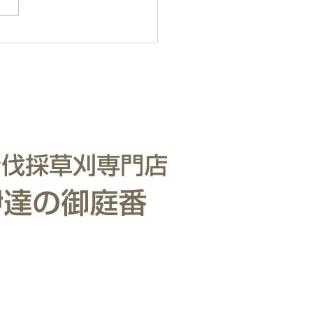
いたします。 直請で中間マ
ンがないから安い。 庭木・
の伐採・草刈りは仙台伐採草
門店 伊達の御庭番へご相談
い。 住所：〒984-0825 宮
台市若林区古城3-15-2...