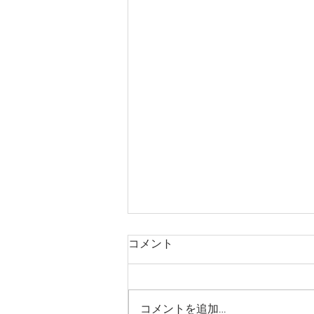
庭木・樹木の伐採・伐根から
コメント
草刈りまで仙台からどんな状
況でも対応いたします。
庭木・樹木の伐採・伐根から草刈
りまで 仙台からどんな状況でも
コメントを追加…