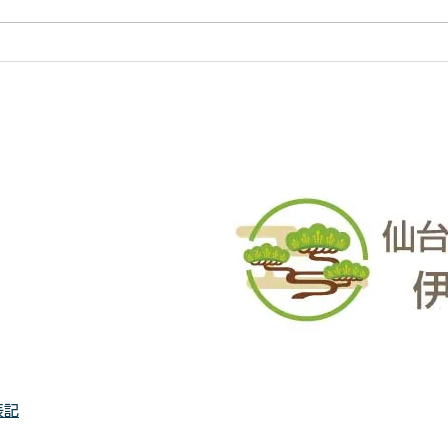
対応いたします。 直請で中間マ
対応
ージンがないから安い。 庭木・
ージ
樹木の伐採・草刈りは仙台伐採草
樹木
刈専門店 伊達の御庭番へご相談
刈専
ください。 住所：〒984-0825 宮
くださ
城県仙台市若林区古城3-15-2...
城県仙
表記