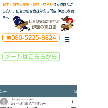
庭木・樹木の伐採・伐根・草刈り
なら直請だか
ら安い。仙台の仙台伐採草刈専門店 伊達の御庭
番へ
☎080-5225-8824
メールはこちらから
記事
choujukougyosendai
2021年6月9日
読了時間: 1分